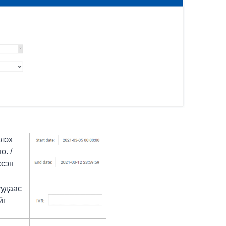
лэх
ө. /
жсэн
уудаас
йг