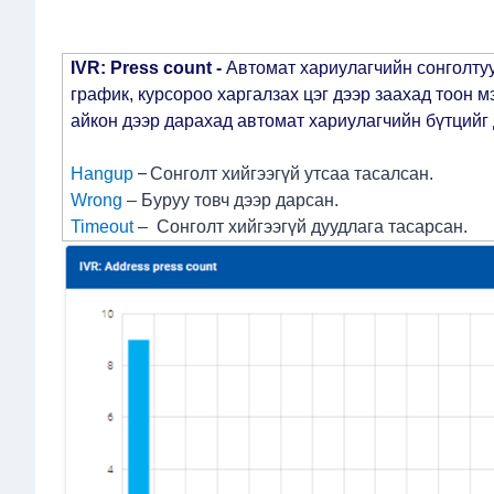
IVR: Press count -
Автомат хариулагчийн сонголтуу
график, курсороо харгалзах цэг дээр заахад тоон 
айкон дээр дарахад автомат хариулагчийн бүтций
–
Hangup
Сонголт хийгээгүй утсаа тасалсан.
Wrong
– Буруу товч дээр дарсан.
Timeout
– Сонголт хийгээгүй дуудлага тасарсан.