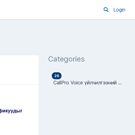
Login
Categories
26
CallPro Voice үйлчилгээний заавар
фикуудыг