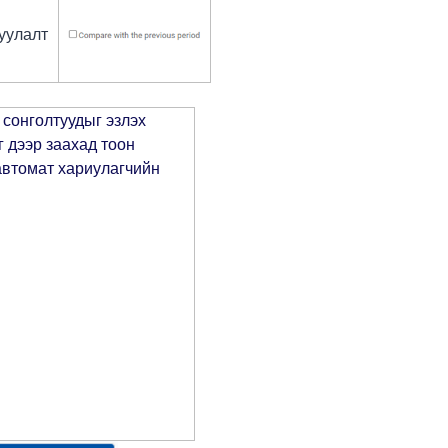
уулалт
 сонголтуудыг эзлэх
г дээр заахад тоон
автомат хариулагчийн