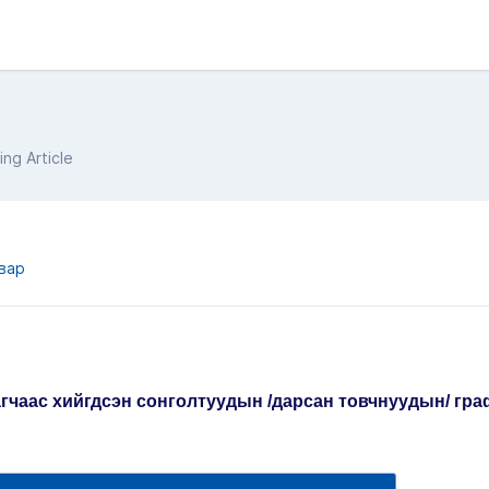
ng Article
авар
лагчаас хийгдсэн сонголтуудын /дарсан товчнуудын/
гра