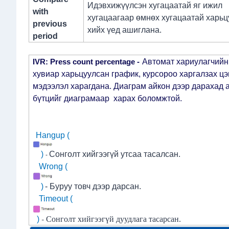
Идэвхижүүлсэн хугацаатай яг ижил
with
хугацаагаар өмнөх хугацаатай харьц
previous
хийх үед ашиглана.
period
Автомат хариулагчийн
IVR: Press count percentage -
хувиар харьцуулсан график, курсороо харгалзах цэ
мэдээлэл харагдана. Диаграм айкон дээр дарахад 
бүтцийг диаграмаар харах боломжтой.
Hangup (
)
Сонголт хийгээгүй утсаа тасалсан.
-
Wrong (
)
-
Буруу товч дээр дарсан.
Timeout (
)
Сонголт хийгээгүй дуудлага тасарсан.
-