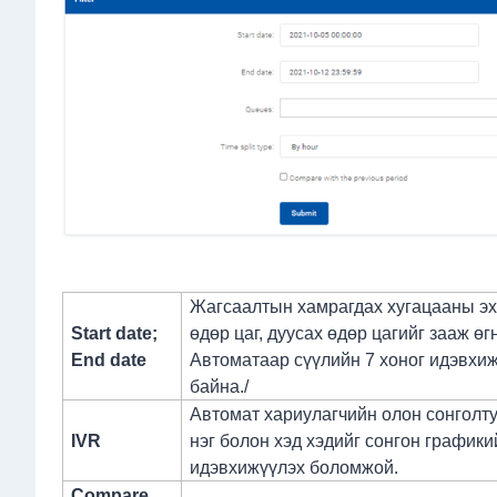
Жагсаалтын хамрагдах хугацааны эх
Start date;
өдөр цаг, дуусах өдөр цагийг зааж өгн
End date
Автоматаар сүүлийн 7 хоног идэвхи
байна./
Автомат хариулагчийн олон сонголт
IVR
нэг болон хэд хэдийг сонгон
графики
идэвхижүүлэх боломжой.
Compare