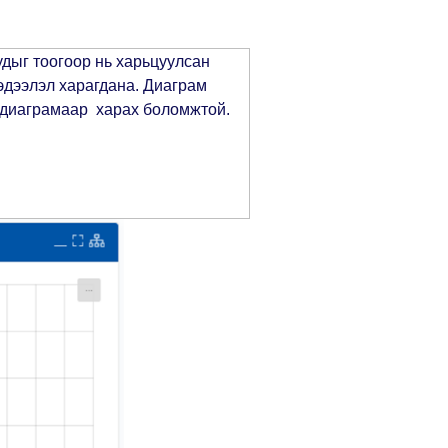
дыг тоогоор нь харьцуулсан
мэдээлэл харагдана. Диаграм
г диаграмаар харах боломжтой.